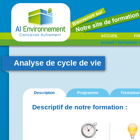
ACCUEIL
FO
accueil
>
formations
Analyse de cycle de vie
Description
Programme
Formateur
Descriptif de notre formation :