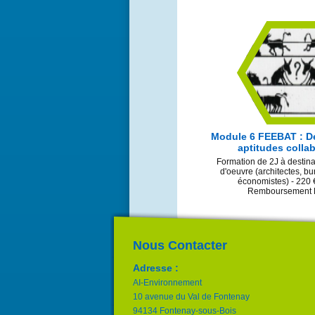
Module 6 FEEBAT : D
aptitudes colla
Formation de 2J à destina
d'oeuvre (architectes, bu
économistes) - 220 €
Remboursement
Nous Contacter
Adresse :
AI-Environnement
10 avenue du Val de Fontenay
94134 Fontenay-sous-Bois