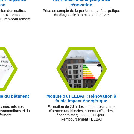
thologies en
Performance énergétique en
ion
rénovation
tion des maitres
Prise en compte de la performance énergétique
reaux d'études,
du diagnostic à la mise en oeuvre
ur - remboursement
que du bâtiment
Module 5a FEEBAT : Rénovation à
faible impact énergétique
aux mécanismes
Formation de 2J à destination des maitres
onsommations et du
d'oeuvre (architectes, bureaux d'études,
bâtiment
économistes) - 220 € HT /jour -
Remboursement FEEBAT