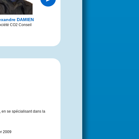
exandre DAMIEN
Loic BRUN
Jean-Charle
VAILLANT
ciété CO2 Conseil
Société DER
Architecte partena
, en se spécialisant dans la
er 2009